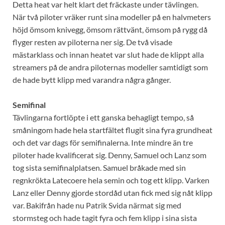
Detta heat var helt klart det fräckaste under tävlingen.
När två piloter vräker runt sina modeller på en halvmeters
höjd ömsom knivegg, ömsom rättvänt, ömsom på rygg då
flyger resten av piloterna ner sig. De två visade
mästarklass och innan heatet var slut hade de klippt alla
streamers på de andra piloternas modeller samtidigt som
de hade bytt klipp med varandra några gånger.
Semifinal
Tävlingarna fortlöpte i ett ganska behagligt tempo, så
småningom hade hela startfältet flugit sina fyra grundheat
och det var dags för semifinalerna. Inte mindre än tre
piloter hade kvalificerat sig. Denny, Samuel och Lanz som
tog sista semifinalplatsen. Samuel bråkade med sin
regnkrökta Latecoere hela semin och tog ett klipp. Varken
Lanz eller Denny gjorde stordåd utan fick med sig nåt klipp
var. Bakifrån hade nu Patrik Svida närmat sig med
stormsteg och hade tagit fyra och fem klipp i sina sista