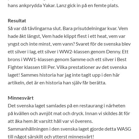
hans ankprydda Yakar. Lanz gick in på en femte plats.
Resultat
Så var då tävlingarna slut. Bara prisutdelningar kvar. Vem
hade åkt längst, Vem hade klippt flest i ett heat, vem var
yngst och inte minst, vem vann? Svaret för de svenska blev
ett silver i lag, ett silver i WW2-klassen genom Denny. Ett
brons i WW1-klassen genom Samme och ett silver i Best
Fighter klassen till Per. Vilka prestationer av det svenska
laget! Sammes historia har jag inte tagit upp i den här
artikeln, det är en historia han själv får berätta.
Minnesvärt
Det svenska laget samlades på en restaurang i närheten
på kvällen och avnjöt mat och dryck. Innan vi skildes åt för
att åka hem åt varsitt håll var vi överens.
Sammanhållningen i den svenska laget gjorde detta WASG
till något särskilt och ytterst minnesvärt!