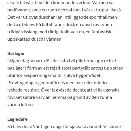
skulle bli vårt hem den kommande veckan. Värmen var
bedövande, svetten rann och vattnet i våra strupar likaså.
Det var utlovat duschar i en intilliggande sporthall men
detta uteblev. På fältet fanns dock en dusch av typen
trädgårdsslang med riktigt kallt vatten, en fantastiskt
uppskattad dusch i värmen
Basläger
Någon dag senare dök de sista två piloterna upp och ett
basläger i form av ett rejält stort partytält sattes upp strax
utanför avspärrningarna till själva flygområdet.
Provflygningar genomfördes med mer eller mindre
lyckade resultat. Över lag visade det sig att vi fick ganska
mycket sämre varv än hemma på grund av den tunna
varma luften.
Lagledare
Så blev det då äntligen dags för själva tävlandet. Vi kände