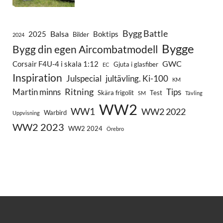
Bygg Battle
Balsa
2025
Boktips
Bilder
2024
Bygge
Bygg din egen Aircombatmodell
GWC
Corsair F4U-4 i skala 1:12
Gjuta i glasfiber
EC
Inspiration
Julspecial
jultävling. Ki-100
KM
Ritning
Martin minns
Tips
Skära frigolit
Test
SM
Tävling
WW2
WW1
WW2 2022
Warbird
Uppvisning
WW2 2023
WW2 2024
Örebro