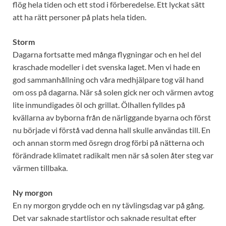
flög hela tiden och ett stod i förberedelse. Ett lyckat sätt
att ha rätt personer på plats hela tiden.
Storm
Dagarna fortsatte med många flygningar och en hel del
kraschade modeller i det svenska laget. Men vi hade en
god sammanhållning och våra medhjälpare tog väl hand
om oss på dagarna. När så solen gick ner och värmen avtog
lite inmundigades öl och grillat. Ölhallen fylldes på
kvällarna av byborna från de närliggande byarna och först
nu började vi förstå vad denna hall skulle användas till. En
och annan storm med ösregn drog förbi på nätterna och
förändrade klimatet radikalt men när så solen åter steg var
värmen tillbaka.
Ny morgon
En ny morgon grydde och en ny tävlingsdag var på gång.
Det var saknade startlistor och saknade resultat efter