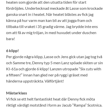
heaten som gjorde att den utsatta tiden för start
fördröjdes. Undertecknad meckade åt Lasse som krockade
ganska snart in i heatet. När heatet blåstes av fick jag
känna på hur varm man kan bli av att jogga fram och
tillbaka till vraket i 35 gradig värme. Jag brydde inte ens
om att få av mig tröjan, in med huvudet under duschen
bara!
6 klipp!
Per gjorde några klipp, Lasse och Jens gick utan jag tog två
och Samme tre, Denny typ 5 men Lanz spöade skiten ur sin
KI-61a och gjorde 6 klipp! Lanzen utropade ”Six cuts with
a fifteen!” innan han gled ner på rygg i gräset med
händerna uppsträckta. Välförtjänt!
Mästarklass
Vi fick se ett helt fantastiskt heat där Denny fick möta
riktigt värdigt motstånd i form av Jacub ”Rampa” Scotnica.