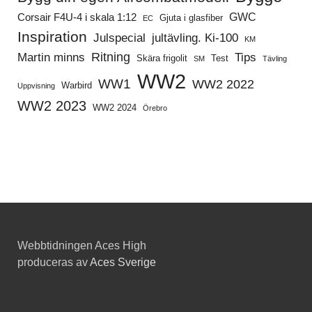
GWC
Corsair F4U-4 i skala 1:12
Gjuta i glasfiber
EC
Inspiration
Julspecial
jultävling. Ki-100
KM
Ritning
Martin minns
Tips
Skära frigolit
Test
SM
Tävling
WW2
WW1
WW2 2022
Warbird
Uppvisning
WW2 2023
WW2 2024
Örebro
Webbtidningen Aces High
produceras av
Aces Sverige