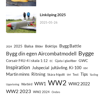
Linköping 2025
2025-05-26
Bygg Battle
Balsa
2025
Boktips
Bilder
2024
Bygge
Bygg din egen Aircombatmodell
GWC
Corsair F4U-4 i skala 1:12
Gjuta i glasfiber
EC
Inspiration
Julspecial
jultävling. Ki-100
KM
Ritning
Martin minns
Tips
Skära frigolit
Test
SM
Tävling
WW2
WW1
WW2 2022
Warbird
Uppvisning
WW2 2023
WW2 2024
Örebro