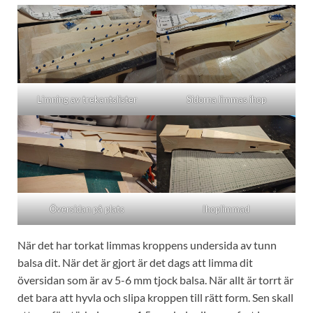
Limning av trekantslister
Sidorna limmas ihop
Översidan på plats
Ihoplimmad
När det har torkat limmas kroppens undersida av tunn
balsa dit. När det är gjort är det dags att limma dit
översidan som är av 5-6 mm tjock balsa. När allt är torrt är
det bara att hyvla och slipa kroppen till rätt form. Sen skall