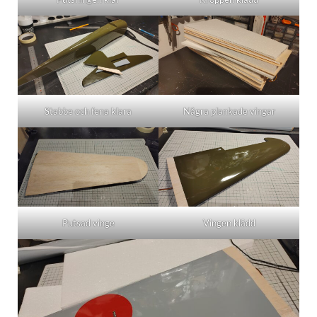
Stabbe och fena klara
Några plankade vingar
Putsad vinge
Vingen klädd