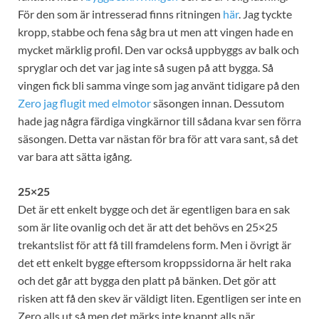
För den som är intresserad finns ritningen
här
. Jag tyckte
kropp, stabbe och fena såg bra ut men att vingen hade en
mycket märklig profil. Den var också uppbyggs av balk och
spryglar och det var jag inte så sugen på att bygga. Så
vingen fick bli samma vinge som jag använt tidigare på den
Zero jag flugit med elmotor
säsongen innan. Dessutom
hade jag några färdiga vingkärnor till sådana kvar sen förra
säsongen. Detta var nästan för bra för att vara sant, så det
var bara att sätta igång.
25×25
Det är ett enkelt bygge och det är egentligen bara en sak
som är lite ovanlig och det är att det behövs en 25×25
trekantslist för att få till framdelens form. Men i övrigt är
det ett enkelt bygge eftersom kroppssidorna är helt raka
och det går att bygga den platt på bänken. Det gör att
risken att få den skev är väldigt liten. Egentligen ser inte en
Zero alls ut så men det märks inte knappt alls när