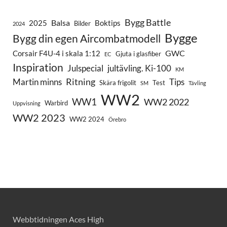
Bygg Battle
Balsa
2025
Boktips
Bilder
2024
Bygge
Bygg din egen Aircombatmodell
GWC
Corsair F4U-4 i skala 1:12
Gjuta i glasfiber
EC
Inspiration
Julspecial
jultävling. Ki-100
KM
Ritning
Martin minns
Tips
Skära frigolit
Test
SM
Tävling
WW2
WW1
WW2 2022
Warbird
Uppvisning
WW2 2023
WW2 2024
Örebro
Webbtidningen Aces High