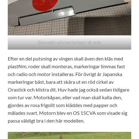
Skevroder och markeringar på palts
Efter en del putsning av vingen skall även den kläs med
plastfilm, roder skall monteras, markeringar limmas fast
och radio och motor installeras. För övrigt är Japanska
markeringar bäst, bara att skära ut en röd cirkel av
Orastick och klistra dit. Huv hade jag också sedan tidigare
som tur var. Motorkåpan, eller vad man skall kalla den,
gjordes av rosa frigolit som kläddes med papper och
målades svart. Motorn blev en OS 15CVA som visade sig
passa väldigt bra i den här modellen.