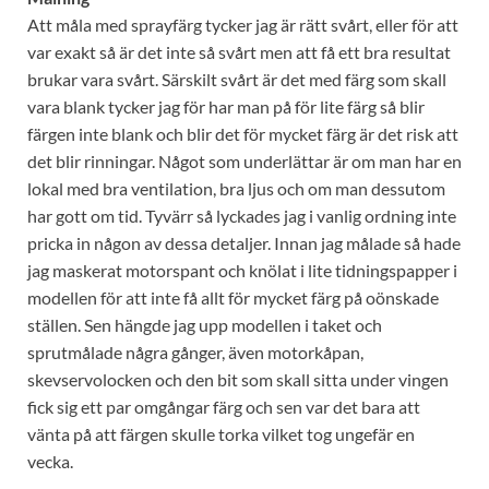
Att måla med sprayfärg tycker jag är rätt svårt, eller för att
var exakt så är det inte så svårt men att få ett bra resultat
brukar vara svårt. Särskilt svårt är det med färg som skall
vara blank tycker jag för har man på för lite färg så blir
färgen inte blank och blir det för mycket färg är det risk att
det blir rinningar. Något som underlättar är om man har en
lokal med bra ventilation, bra ljus och om man dessutom
har gott om tid. Tyvärr så lyckades jag i vanlig ordning inte
pricka in någon av dessa detaljer. Innan jag målade så hade
jag maskerat motorspant och knölat i lite tidningspapper i
modellen för att inte få allt för mycket färg på oönskade
ställen. Sen hängde jag upp modellen i taket och
sprutmålade några gånger, även motorkåpan,
skevservolocken och den bit som skall sitta under vingen
fick sig ett par omgångar färg och sen var det bara att
vänta på att färgen skulle torka vilket tog ungefär en
vecka.