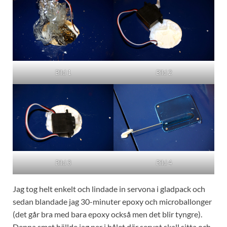
Bild 1
Bild 2
Bild 3
Bild 4
Jag tog helt enkelt och lindade in servona i gladpack och
sedan blandade jag 30-minuter epoxy och microballonger
(det går bra med bara epoxy också men det blir tyngre).
Denna smet hällde jag ner i hålet där servot skall sitta och