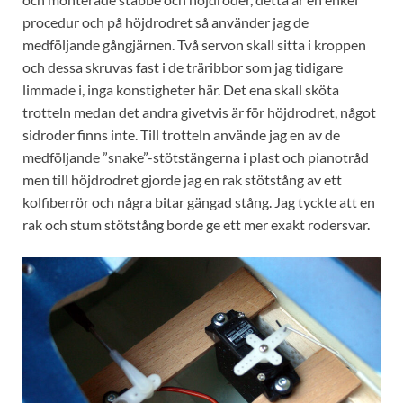
procedur och på höjdrodret så använder jag de
medföljande gångjärnen. Två servon skall sitta i kroppen
och dessa skruvas fast i de träribbor som jag tidigare
limmade i, inga konstigheter här. Det ena skall sköta
trotteln medan det andra givetvis är för höjdrodret, något
sidroder finns inte. Till trotteln använde jag en av de
medföljande ”snake”-stötstängerna i plast och pianotråd
men till höjdrodret gjorde jag en rak stötstång av ett
kolfiberrör och några bitar gängad stång. Jag tyckte att en
rak och stum stötstång borde ge ett mer exakt rodersvar.