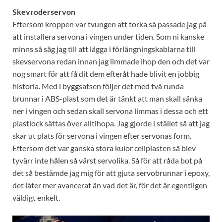
Skevroderservon
Eftersom kroppen var tvungen att torka så passade jag på
att installera servona i vingen under tiden. Som ni kanske
minns så såg jag till att lägga i förlängningskablarna till
skevservona redan innan jag limmade ihop den och det var
nog smart för att få dit dem efteråt hade blivit en jobbig
historia. Med i byggsatsen följer det med två runda
brunnar i ABS-plast som det är tänkt att man skall sänka
ner i vingen och sedan skall servona limmas i dessa och ett
plastlock sättas över alltihopa. Jag gjorde i stället så att jag
skar ut plats för servona i vingen efter servonas form.
Eftersom det var ganska stora kulor cellplasten så blev
tyvärr inte hålen så värst servolika. Så för att råda bot på
det så bestämde jag mig för att gjuta servobrunnar i epoxy,
det låter mer avancerat än vad det är, för det är egentligen
väldigt enkelt.