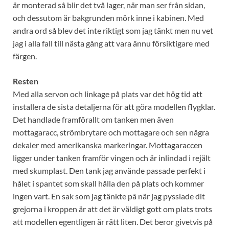
är monterad så blir det två lager, när man ser från sidan,
och dessutom är bakgrunden mörk inne i kabinen. Med
andra ord så blev det inte riktigt som jag tänkt men nu vet
jag i alla fall till nästa gång att vara ännu försiktigare med
färgen.
Resten
Med alla servon och linkage på plats var det hög tid att
installera de sista detaljerna för att göra modellen flygklar.
Det handlade framförallt om tanken men även
mottagaracc, strömbrytare och mottagare och sen några
dekaler med amerikanska markeringar. Mottagaraccen
ligger under tanken framför vingen och är inlindad i rejält
med skumplast. Den tank jag använde passade perfekt i
hålet i spantet som skall hålla den på plats och kommer
ingen vart. En sak som jag tänkte på när jag pysslade dit
grejorna i kroppen är att det är väldigt gott om plats trots
att modellen egentligen är rätt liten. Det beror givetvis på