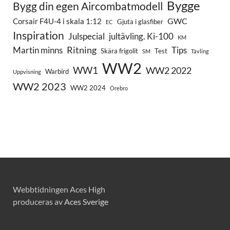
Bygge
Bygg din egen Aircombatmodell
GWC
Corsair F4U-4 i skala 1:12
Gjuta i glasfiber
EC
Inspiration
Julspecial
jultävling. Ki-100
KM
Ritning
Martin minns
Tips
Skära frigolit
Test
SM
Tävling
WW2
WW1
WW2 2022
Warbird
Uppvisning
WW2 2023
WW2 2024
Örebro
Webbtidningen Aces High
produceras av
Aces Sverige