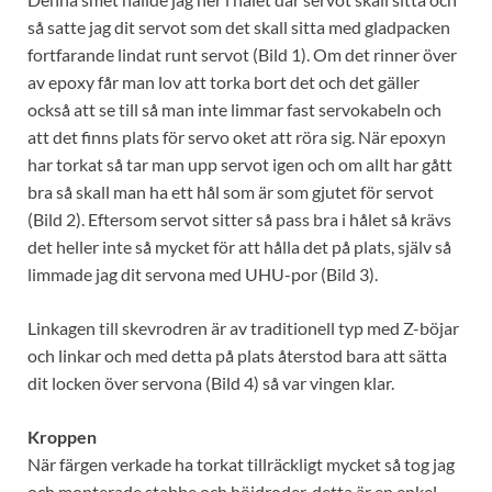
så satte jag dit servot som det skall sitta med gladpacken
fortfarande lindat runt servot (Bild 1). Om det rinner över
av epoxy får man lov att torka bort det och det gäller
också att se till så man inte limmar fast servokabeln och
att det finns plats för servo oket att röra sig. När epoxyn
har torkat så tar man upp servot igen och om allt har gått
bra så skall man ha ett hål som är som gjutet för servot
(Bild 2). Eftersom servot sitter så pass bra i hålet så krävs
det heller inte så mycket för att hålla det på plats, själv så
limmade jag dit servona med UHU-por (Bild 3).
Linkagen till skevrodren är av traditionell typ med Z-böjar
och linkar och med detta på plats återstod bara att sätta
dit locken över servona (Bild 4) så var vingen klar.
Kroppen
När färgen verkade ha torkat tillräckligt mycket så tog jag
och monterade stabbe och höjdroder, detta är en enkel