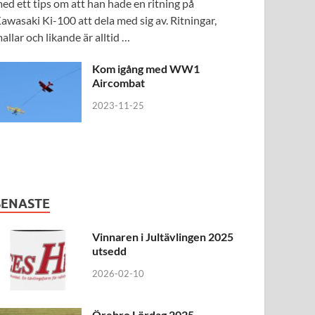
ed ett tips om att han hade en ritning på
awasaki Ki-100 att dela med sig av. Ritningar,
allar och likande är alltid …
Kom igång med WW1
Aircombat
2023-11-25
SENASTE
Vinnaren i Jultävlingen 2025
utsedd
2026-02-10
Örebro Lördag 2025