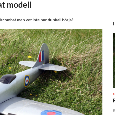
at modell
Aircombat men vet inte hur du skall börja?
B
R