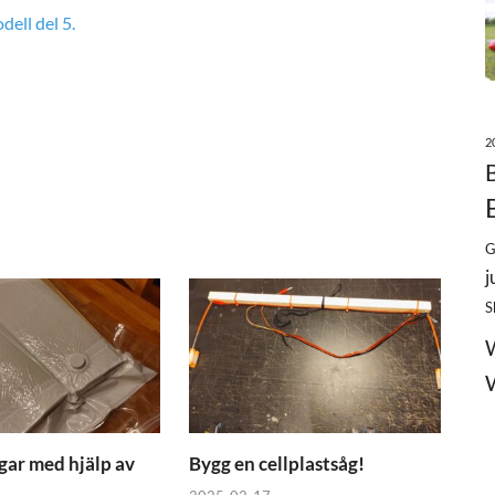
ell del 5.
2
G
j
S
gar med hjälp av
Bygg en cellplastsåg!