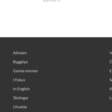
2025-02-17
Allmänt
V
Byggtips
Ö
Gamla minnen
E
I Fokus
S
In English
K
Tävlingar
L
Utvalda