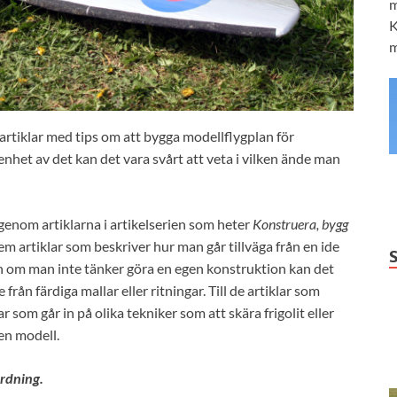
m
K
m
 artiklar med tips om att bygga modellflygplan för
het av det kan det vara svårt att veta i vilken ände man
igenom artiklarna i artikelserien som heter
Konstruera, bygg
m artiklar som beskriver hur man går tillväga från en ide
Även om man inte tänker göra en egen konstruktion kan det
från färdiga mallar eller ritningar. Till de artiklar som
r som går in på olika tekniker som att skära frigolit eller
 en modell.
ordning.