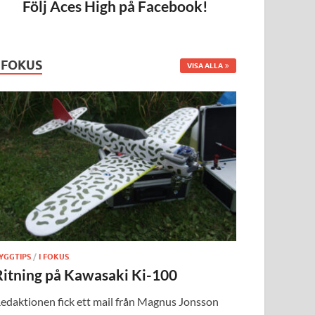
Följ Aces High på Facebook!
I FOKUS
VISA ALLA
YGGTIPS
/
I FOKUS
Ritning på Kawasaki Ki-100
edaktionen fick ett mail från Magnus Jonsson