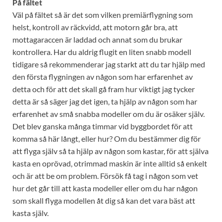
På fältet
Väl på fältet så är det som vilken premiärflygning som
helst, kontroll av räckvidd, att motorn går bra, att
mottagaraccen är laddad och annat som du brukar
kontrollera. Har du aldrig flugit en liten snabb modell
tidigare så rekommenderar jag starkt att du tar hjälp med
den första flygningen av någon som har erfarenhet av
detta och för att det skall gå fram hur viktigt jag tycker
detta är så säger jag det igen, ta hjälp av någon som har
erfarenhet av små snabba modeller om du är osäker själv.
Det blev ganska många timmar vid byggbordet för att
komma så här långt, eller hur? Om du bestämmer dig för
att flyga själv så ta hjälp av någon som kastar, för att själva
kasta en oprövad, otrimmad maskin är inte alltid så enkelt
och är att be om problem. Försök få tag i någon som vet
hur det går till att kasta modeller eller om du har någon
som skall flyga modellen åt dig så kan det vara bäst att
kasta själv.