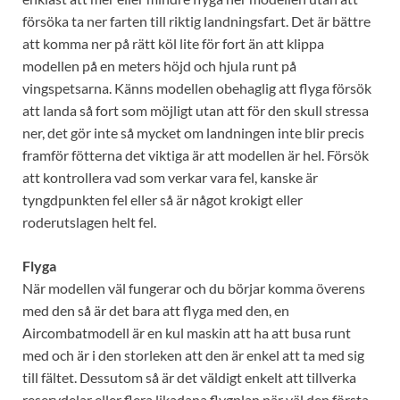
försöka ta ner farten till riktig landningsfart. Det är bättre
att komma ner på rätt köl lite för fort än att klippa
modellen på en meters höjd och hjula runt på
vingspetsarna. Känns modellen obehaglig att flyga försök
att landa så fort som möjligt utan att för den skull stressa
ner, det gör inte så mycket om landningen inte blir precis
framför fötterna det viktiga är att modellen är hel. Försök
att kontrollera vad som verkar vara fel, kanske är
tyngdpunkten fel eller så är något krokigt eller
roderutslagen helt fel.
Flyga
När modellen väl fungerar och du börjar komma överens
med den så är det bara att flyga med den, en
Aircombatmodell är en kul maskin att ha att busa runt
med och är i den storleken att den är enkel att ta med sig
till fältet. Dessutom så är det väldigt enkelt att tillverka
reservdelar eller flera likadana flygplan när väl den första