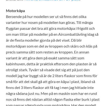
Motorkåpa
Beroende på hur modellen ser ut så finns det olika
varianter hur nosen på modellen kan göras. Till många
flygplan passar det bra att göra motorkåpa i frigolit och
om man tittar på modeller på en Aircombattävling idag så
är de flesta modeller gjorda på det viset. Då blir
motorkåpan som en del av kroppen och skärs och kläs på
precis samma sätt som resten av kroppen. En annan
variant är att göra dem på exakt samma sätt som
kabinhuven, detta är praktisk eftersom den plasten är så
otroligt stark. Tyvärr så visade det sig att på just den
modell jag har byggt så är de 2 liters flaskor som finns för
små för att det skall gå att göra en kåpa i plast, ibland så
finns det 3 liters flaskor att få tag i men jag hittade inte
några sådana just nu. Men på en maskin som har en rund
nos så finns det nästan alltid någon flaska eller burk i plast
som passar någorlunda som motorkåpa. Har den modell