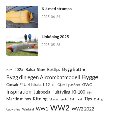
Klä med strumpa
2025-06-24
Linköping 2025
2025-05-26
Bygg Battle
Balsa
2025
Boktips
Bilder
2024
Bygge
Bygg din egen Aircombatmodell
GWC
Corsair F4U-4 i skala 1:12
Gjuta i glasfiber
EC
Inspiration
Julspecial
jultävling. Ki-100
KM
Ritning
Martin minns
Tips
Skära frigolit
Test
SM
Tävling
WW2
WW1
WW2 2022
Warbird
Uppvisning