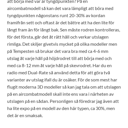
att börja med var är tyngdpunkten? På en
aircombatmodell så kan det vara lämpligt att böra med
tyngdpunkten någonstans runt 20-30% av kordan
framifrån sett och oftast är det bättre att ha den lite för
långt fram än för långt bak. Sen måste rodren kontrolleras,
för det första, går det åt rätt håll och verkar utslagen
rimliga. Det skiljer givetvis mycket på olika modeller men
på Tempesten så brukar det vara bra med ca 4-6 mm
utslag åt varje håll på höjdrodret till att börja med och
med ca 8-12 mm åt varje håll på skevrodret. Har du en
radio med Dual-Rate så använd detta för att göra två
varianter av utslag ifall du är osäker. För de som mest har
flugit moderna 3D modeller så kan jag tala om att utslagen
på en aircombatmodell skall inte ens vara i närheten av
utslagen på en sådan. Personligen så föredrar jag även att
ha lite expo på en modell av den här typen, ca 30%, men
det är en smaksak.