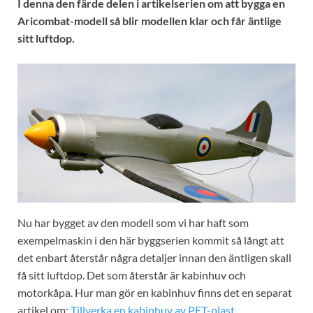
I denna den färde delen i artikelserien om att bygga en
Aricombat-modell så blir modellen klar och får äntlige
sitt luftdop.
Nu har bygget av den modell som vi har haft som
exempelmaskin i den här byggserien kommit så långt att
det enbart återstår några detaljer innan den äntligen skall
få sitt luftdop. Det som återstår är kabinhuv och
motorkåpa. Hur man gör en kabinhuv finns det en separat
artikel om:
Tillverka en kabinhuv av PET-plast
.