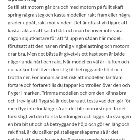
Se till att motorn går bra och med motorn på fullt skaft
spring några steg och kasta modellen rakt fram eller några
grader uppåt, rakt mot vinden. Det är oftast viktigare att
kasta rakt än att kasta hårt och man behöver inte vara
någon spjutkastare för att få upp en sådan här modell,
förutsatt att den har en rimlig vingbelastning och motorn
drar bra. Men det bästa är givetvis ett kast som är både
någorlunda hårt och rakt. När modellen väl är i luften och
du har kontroll över den stig till betryggande höjd och
trottla ner. För annars är det risk att modellen far fram
fortare och fortare tills du tappar kontrollen över den och
flyger i marken. Trimma modellen och om den känns bra
och trevlig att flyga så är det bara att testa vad den går för,
men flyg inte för länge så att det blir motorstopp. Ta det
försiktigt vid den första landningen och lägg sista svängen
en bra bit ut och på betryggande höjd och gör en lång och
rak final, är du osäker på stallegenskaperna så är det
enklast att mer eller mindre flyga ner modellen utan att